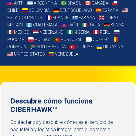
AYITI
ARGENTINA
BRASIL
CANADA
CHILE
COLOMBIA
DEUTSCHELAND
ESPAÑA
ESTADOS UNIDOS
FRANCE
ΕΛΛΑΔΑ
GREAT
BRITAIN
GUATEMALA
HAÏTI
ITALIA
KENYA
MEXICO
NEDERLAND
NIGERIA
PERU
РОССИЯ
POLSKA
PORTUGAL
QUEBEC
ROMANIA
SOUTH AFRICA
TURKIYE
UKRAYINA
UNITED STATES
VENEZUELA
Descubre cómo funciona
CIBERHAWK™
Contáctanos y descubre cómo es el servicio de
paquetería y logística integral para el comercio