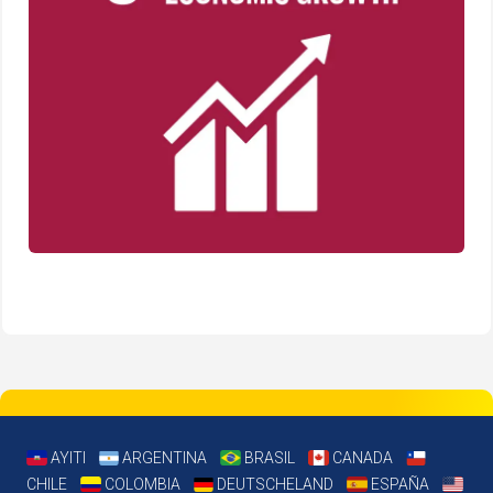
AYITI
ARGENTINA
BRASIL
CANADA
CHILE
COLOMBIA
DEUTSCHELAND
ESPAÑA