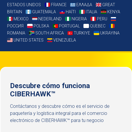
ESTADOS UNIDOS
FRANCE
ΕΛΛΑΔΑ
GREAT
BRITAIN
GUATEMALA
HAÏTI
ITALIA
KENYA
MEXICO
NEDERLAND
NIGERIA
PERU
РОССИЯ
POLSKA
PORTUGAL
QUEBEC
ROMANIA
SOUTH AFRICA
TURKIYE
UKRAYINA
UNITED STATES
VENEZUELA
Descubre cómo funciona
CIBERHAWK™
Contáctanos y descubre cómo es el servicio de
paquetería y logística integral para el comercio
electrónico de CIBERHAWK™ para tu negocio