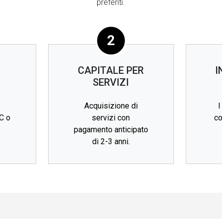
preferiti.
2
I
CAPITALE PER
I
SERVIZI
Acquisizione di
I
C o
servizi con
co
pagamento anticipato
di 2-3 anni.