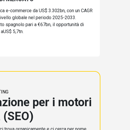
tica e-commerce da US$ 3.302bn, con un CAGR
 livello globale nel periodo 2025-2033.
to spagnolo pari a €67bn, il opportunità di
 aUS$ 5,7tn.
TING
zione per i motori
a (SEO)
i ci trova organicamente e ci cerca per nome.