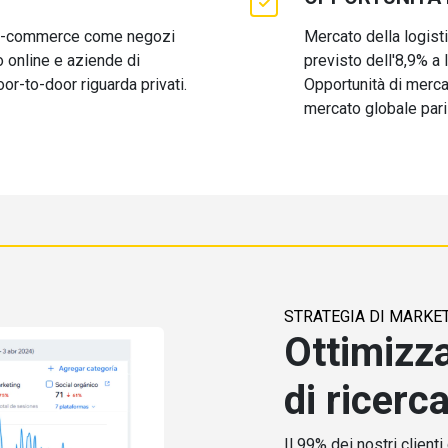
ll'e-commerce come negozi
Mercato della logis
o online e aziende di
previsto dell'8,9% a
oor-to-door riguarda privati.
Opportunità di merca
mercato globale pari
STRATEGIA DI MARKE
Ottimizza
di ricerc
Il 99% dei nostri client