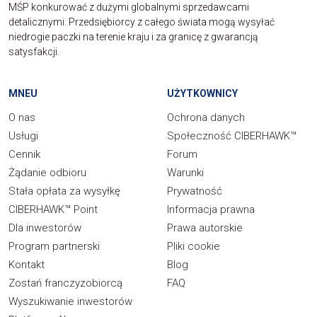
MŚP konkurować z dużymi globalnymi sprzedawcami
detalicznymi. Przedsiębiorcy z całego świata mogą wysyłać
niedrogie paczki na terenie kraju i za granicę z gwarancją
satysfakcji.
MNEU
UŻYTKOWNICY
O nas
Ochrona danych
Usługi
Społeczność CIBERHAWK™
Cennik
Forum
Żądanie odbioru
Warunki
Stała opłata za wysyłkę
Prywatność
CIBERHAWK™ Point
Informacja prawna
Dla inwestorów
Prawa autorskie
Program partnerski
Pliki cookie
Kontakt
Blog
Zostań franczyzobiorcą
FAQ
Wyszukiwanie inwestorów