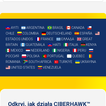
AYITI
ARGENTINA
BRASIL
CANADA
CHILE
COLOMBIA
DEUTSCHELAND
ESPAÑA
ESTADOS UNIDOS
FRANCE
ΕΛΛΑΔΑ
GREAT
BRITAIN
GUATEMALA
HAÏTI
ITALIA
KENYA
MEXICO
NEDERLAND
NIGERIA
PERU
РОССИЯ
POLSKA
PORTUGAL
QUEBEC
ROMANIA
SOUTH AFRICA
TURKIYE
UKRAYINA
UNITED STATES
VENEZUELA
Odkryj, jak działa CIBERHAWK™