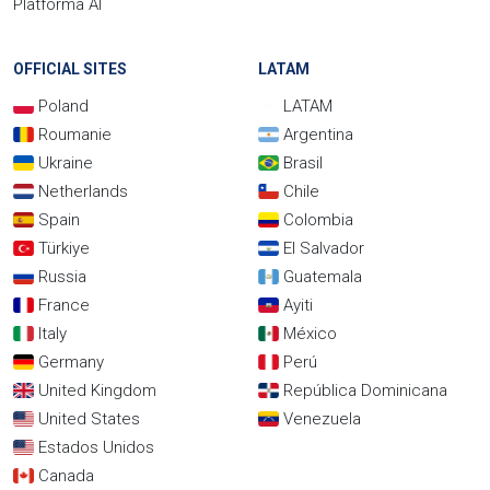
Platforma AI
OFFICIAL SITES
LATAM
Poland
LATAM
Roumanie
Argentina
Ukraine
Brasil
Netherlands
Chile
Spain
Colombia
Türkiye
El Salvador
Russia
Guatemala
France
Ayiti
Italy
México
Germany
Perú
United Kingdom
República Dominicana
United States
Venezuela
Estados Unidos
Canada