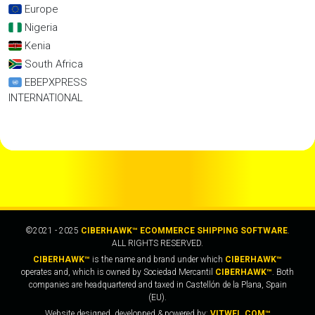
Europe
Nigeria
Kenia
South Africa
EBEPXPRESS
INTERNATIONAL
©2021 - 2025
CIBERHAWK™ ECOMMERCE SHIPPING SOFTWARE
.
ALL RIGHTS RESERVED.
CIBERHAWK™
is the name and brand under which
CIBERHAWK™
operates and, which is owned by Sociedad Mercantil
CIBERHAWK™
. Both
companies are headquartered and taxed in Castellón de la Plana, Spain
(EU).
Website designed, developped & powered by:
VITWEL.COM™